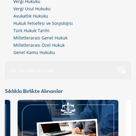
Vergi Hukuku
Vergi Usul Hukuku
Avukatlık Hukuku
Hukuk Felsefesi ve Sosyolojisi
Türk Hukuk Tarihi
Milletlerarası Genel Hukuk
Milletlerarası Özel Hukuk
Genel Kamu Hukuku
Sık Sorulan Sorular
Sıklıkla Birlikte Alınanlar
LexFaculty nedir?
Lex Faculty, Türkiye’de hukuk alanında
LexFaculty'de yer alan eğitimler nelerdir?
yapılan ve/veya yapılacak olan tüm sınavlar
için birebir ders, grup dersleri ve
Hukuk Mesleklerine Giriş Sınavı (HMGS), Adli
online/offline eğitimleri veren bir kuruluştur.
LexFaculty'de yer alan eğitimlerin içeriği
Yargı Sınavı, İdari Yargı Sınavı ve Vize-Final